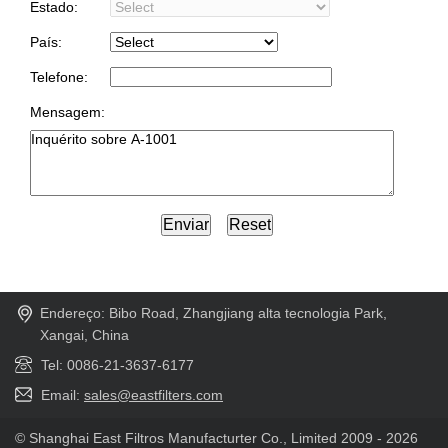
Estado:
País:
Telefone:
Mensagem:
Endereço: Bibo Road, Zhangjiang alta tecnologia Park,
Xangai, China
Tel: 0086-21-3637-6177
Email:
sales@eastfilters.com
© Shanghai East Filtros Manufacturter Co., Limited 2009 - 2026