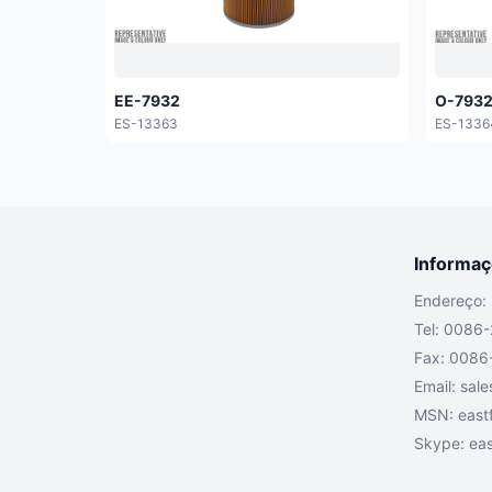
EE-7932
O-793
ES-13363
ES-1336
Informa
Endereço: 
Tel: 0086
Fax: 0086
Email:
sale
MSN:
east
Skype: east