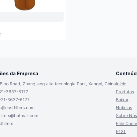
2
4
ções da Empresa
Conteúd
Bibo Road, Zhangjiang alta tecnologia Park, Xangai, China
Início
-21-3637-6177
Produtos
-21-3637-6177
Baixar
s@eastfilters.com
Notícias
filters@hotmail.com
Sobre Nós
filters
Fale Cono
R12T